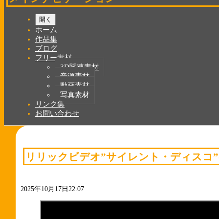
開く
ホーム
作品集
ブログ
フリー素材
3D関連素材
音源素材
動画素材
写真素材
リンク集
お問い合わせ
リリックビデオ”サイレント・ディスコ”
2025年10月17日22:07