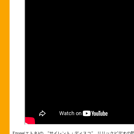
Ettone(エトネ)の、”サイレント・ディスコ”、リリックビデオ