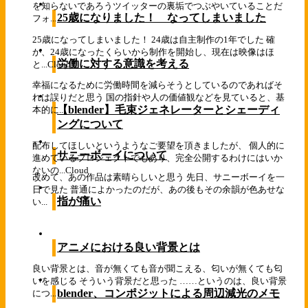
を知らないであろうツイッターの裏垢でつぶやいていることだ
25歳になりました！ なってしまいました
フォ...
25歳になってしまいました！ 24歳は自主制作の1年でした 確
か、24歳になったくらいから制作を開始し、現在は映像はほ
労働に対する意識を考える
と...
Cloud
幸福になるために労働時間を減らそうとしているのであればそ
れは誤りだと思う 国の指針や人の価値観などを見ていると、基
【blender】毛束ジェネレーターとシェーディ
本的に...
ングについて
配布してほしいというようなご要望を頂きましたが、 個人的に
サニーボーイについて
進めているプロジェクトでもあり、完全公開するわけにはいか
ないの...
Cloud
改めて、あの作品は素晴らしいと思う 先日、サニーボーイを一
日で見た 普通によかったのだが、あの後もその余韻が色あせな
指が痛い
い...
アニメにおける良い背景とは
良い背景とは、音が無くても音が聞こえる、匂いが無くても匂
いを感じる そういう背景だと思った ……というのは、良い背景
blender、コンポジットによる周辺減光のメモ
につ...