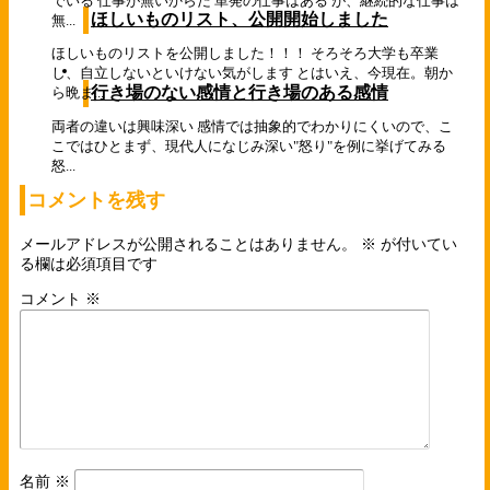
でいる 仕事が無いからだ 単発の仕事はある が、継続的な仕事は
ほしいものリスト、公開開始しました
無...
ほしいものリストを公開しました！！！ そろそろ大学も卒業
し、自立しないといけない気がします とはいえ、今現在。朝か
行き場のない感情と行き場のある感情
ら晩ま...
両者の違いは興味深い 感情では抽象的でわかりにくいので、こ
こではひとまず、現代人になじみ深い"怒り"を例に挙げてみる
怒...
コメントを残す
メールアドレスが公開されることはありません。
※
が付いてい
る欄は必須項目です
コメント
※
名前
※