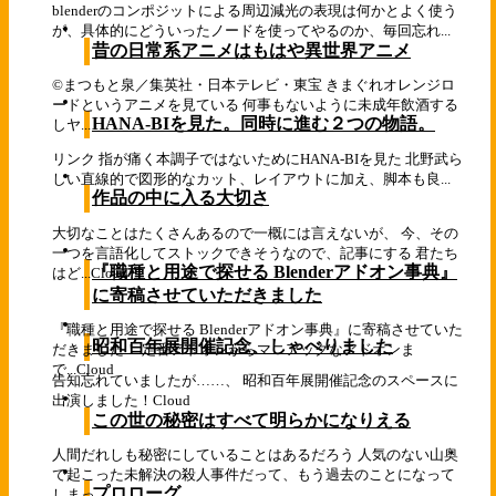
blenderのコンポジットによる周辺減光の表現は何かとよく使う
が、具体的にどういったノードを使ってやるのか、毎回忘れ...
昔の日常系アニメはもはや異世界アニメ
©まつもと泉／集英社・日本テレビ・東宝 きまぐれオレンジロ
ードというアニメを見ている 何事もないように未成年飲酒する
HANA-BIを見た。同時に進む２つの物語。
しヤ...
リンク 指が痛く本調子ではないためにHANA-BIを見た 北野武ら
しい直線的で図形的なカット、レイアウトに加え、脚本も良...
作品の中に入る大切さ
大切なことはたくさんあるので一概には言えないが、 今、その
一つを言語化してストックできそうなので、記事にする 君たち
『職種と用途で探せる Blenderアドオン事典』
はど...
Cloud
に寄稿させていただきました
『職種と用途で探せる Blenderアドオン事典』に寄稿させていた
昭和百年展開催記念、しゃべりました
だきました！ 定番アドオンからマニアックなアドオンま
で...
Cloud
告知忘れていましたが……、 昭和百年展開催記念のスペースに
出演しました！
Cloud
この世の秘密はすべて明らかになりえる
人間だれしも秘密にしていることはあるだろう 人気のない山奥
で起こった未解決の殺人事件だって、もう過去のことになって
プロローグ
しまっ...