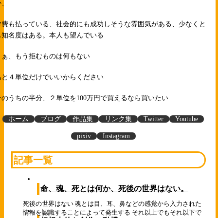
か、
学費も払っている、社会的にも成功しそうな雰囲気がある、少なくと
も知名度はある。本人も望んでいる
さぁ、もう拒むものは何もない
あと４単位だけでいいからください
そのうちの半分、２単位を100万円で買えるなら買いたい
ホーム
ブログ
作品集
リンク集
Twitter
Youtube
pixiv
Instagram
記事一覧
命、魂、死とは何か、死後の世界はない。
死後の世界はない 魂とは目、耳、鼻などの感覚から入力された
情報を認識することによって発生する それ以上でもそれ以下で