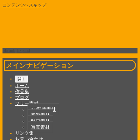
コンテンツへスキップ
Shrunk
Expand
メインナビゲーション
開く
ホーム
作品集
ブログ
フリー素材
3D関連素材
音源素材
動画素材
写真素材
リンク集
お問い合わせ