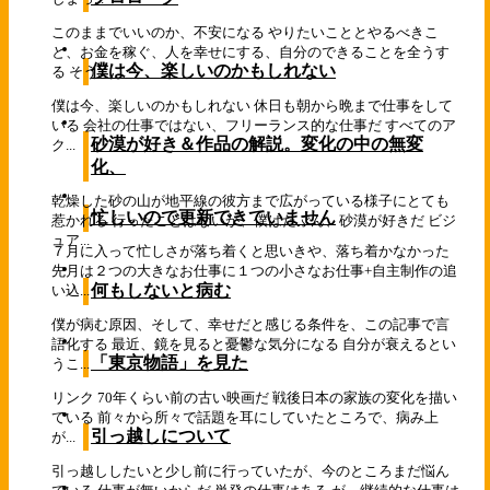
このままでいいのか、不安になる やりたいこととやるべきこ
と、お金を稼ぐ、人を幸せにする、自分のできることを全うす
僕は今、楽しいのかもしれない
る そう...
僕は今、楽しいのかもしれない 休日も朝から晩まで仕事をして
いる 会社の仕事ではない、フリーランス的な仕事だ すべてのア
砂漠が好き＆作品の解説。変化の中の無変
ク...
化、
乾燥した砂の山が地平線の彼方まで広がっている様子にとても
忙しいので更新できていません
惹かれる 行ったことはないが、僕はたぶん、砂漠が好きだ ビジ
ュア...
７月に入って忙しさが落ち着くと思いきや、落ち着かなかった
先月は２つの大きなお仕事に１つの小さなお仕事+自主制作の追
何もしないと病む
い込...
僕が病む原因、そして、幸せだと感じる条件を、この記事で言
語化する 最近、鏡を見ると憂鬱な気分になる 自分が衰えるとい
「東京物語」を見た
うこ...
リンク 70年くらい前の古い映画だ 戦後日本の家族の変化を描い
ている 前々から所々で話題を耳にしていたところで、病み上
引っ越しについて
が...
引っ越ししたいと少し前に行っていたが、今のところまだ悩ん