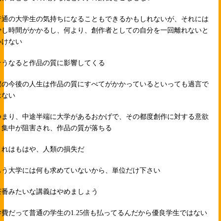
普通の大学生の気持ちになることもできるかもしれないが、それには
少し時間がかかるし、何より、創作者としての自分を一回離れないと
いけない
そうなると作品の質に影響してくる
僕の今後の人生は作品の質にすべてがかかっているといっても過言で
はない
つまり、中途半端に大学があるおかげで、その都度創作に対する意欲
と集中が阻害され、作品の質が落ちる
これはもはや、人類の損失だ
もう大学には何も求めていないから、単位だけ下さい
茶番みたいな講義はやめましょう
学費だって普通の学生の1.25倍も払ってるんだから優良学生ではない