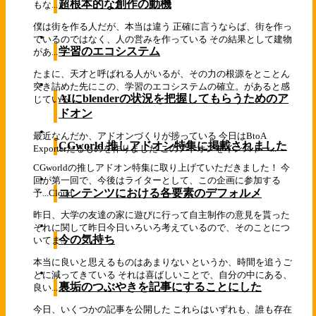
超根本的な創作の動機
もな...
僕は街を作る人だが、本当は違う 正確に言うならば、街を作っ
ているのではなく、人の営みを作っている その結果として建物
学習のエコシステム
があ...
たまに、天才と呼ばれる人がいるが、その力の根源をとことん
突き詰めた先にこの、学習のエコシステムの確立。があると感
AIにblenderの状況を把握してもらうためのア
じている...
ドオン
最近なんだか、アドオンづくりが捗っている 今日はBtoA
CGworld 推しアドオン特集に掲載されました
Exporterたるものを作りました このアドオンをインストー...
CGworldの推しアドオン特集に取り上げていただきました！ 今
回が第一回で、今後はライターとして、この企画に参加する
コンテンツにおける各要素のデフォルメ
予...
Cloud
昨日、大学の友達の家に遊びに行って自主制作の意見を貰った
それに関して昨日今日いろいろ考えているので、そのことにつ
今の気持ち
いてま...
本当に良いと思えるものはあまりない というか、時間を追うご
とに減ってきている それは喜ばしいことで、自分の中にある、
裏垢のつぶやきを記事にすることにした
良い...
今日、いくつかの記事を公開した これらはいずれも、誰も存在