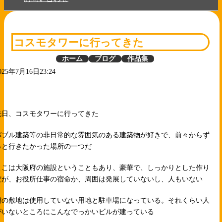
コスモタワーに行ってきた
ホーム
ブログ
作品集
025年7月16日23:24
先日、コスモタワーに行ってきた
バブル建築等の非日常的な雰囲気のある建築物が好きで、前々からず
っと行きたかった場所の一つだ
ここは大阪府の施設ということもあり、豪華で、しっかりとした作り
だが、お役所仕事の宿命か、周囲は発展していないし、人もいない
隣の敷地は使用していない用地と駐車場になっている。それくらい人
がいないところにこんなでっかいビルが建っている