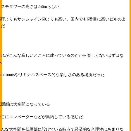
コスモタワーの高さは256mらしい
都庁よりもサンシャイン60よりも高い、国内でも6番目に高いビルのよ
うだ
それがこんな寂しいところに建っているのだから楽しくないはずはな
い、
backroomsやリミナルスペース的な楽しさのある場所だった
低層部は大空間になっている
そこにエレベーターなどが集約している感じだ
こんな大空間を低層部に設けている時点で経済的な合理性はあまりな