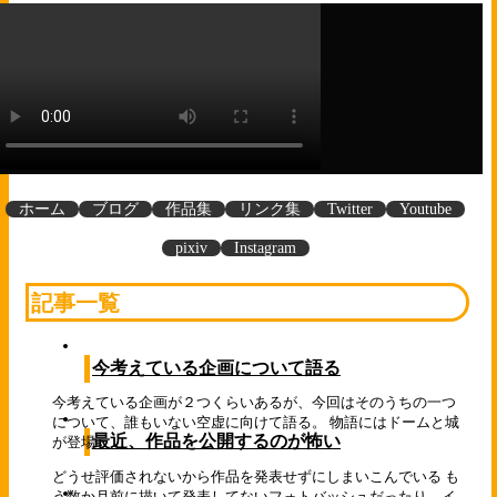
ホーム
ブログ
作品集
リンク集
Twitter
Youtube
pixiv
Instagram
記事一覧
今考えている企画について語る
今考えている企画が２つくらいあるが、今回はそのうちの一つ
について、誰もいない空虚に向けて語る。 物語にはドームと城
最近、作品を公開するのが怖い
が登場...
どうせ評価されないから作品を発表せずにしまいこんでいる も
う数か月前に描いて発表してないフォトバッシュだったり、イ