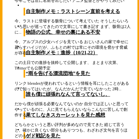
今年こそは世に名前を出したい アニメ監督とかやってみたい
自主制作メモ：ラストシーン直前を考える
今、ラストに登場する骸骨について考えていた そうしたらいろ
いろ思いが巡ってきたので文章にして書き記す まず、骸骨は2人
物語の公式、幸せの裏にある不安
に...
今、アルプスの少女ハイジを見ている おじいさんの家で幸せに
暮らすハイジだが、ふもとの村では常にその環境を脅かす脅威
自主制作メモ：進捗（10/21,22）
が存在...
この土日での進捗を抜粋して公開します、 まとまり次第、
Twitterでも公開予定
“雨を告げる漂流団地”を見た
リンク blenderが使われているという情報を耳にしたことがある
ので知ってはいたが、なんだかんだで見ていなかった 2時...
誰も僕に頑張れなんて言ってないし、
だから僕が頑張る必要なんてないのか 自分では正しいと思って
やっているのに、人に見てもらえないならこんなに苦しんで創
果てしなきスカーレットを見た感想
作する...
どちらかというと悪い評判が多めなので見てきた 総じて言う
と、確かに良くない部分もありつつも、わざわざ文句を言うほ
ゲド戦記を見た
どのもの...