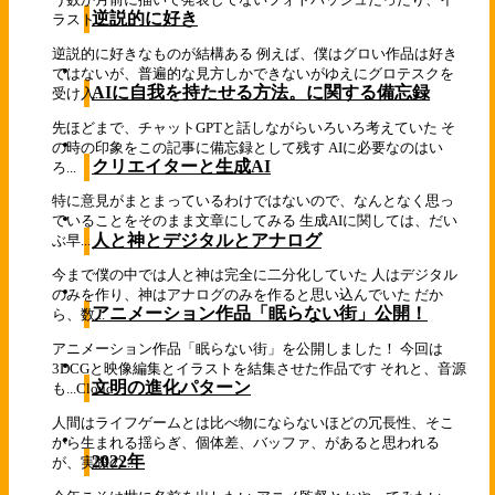
逆説的に好き
ラスト...
逆説的に好きなものが結構ある 例えば、僕はグロい作品は好き
ではないが、普遍的な見方しかできないがゆえにグロテスクを
AIに自我を持たせる方法。に関する備忘録
受け入...
先ほどまで、チャットGPTと話しながらいろいろ考えていた そ
の時の印象をこの記事に備忘録として残す AIに必要なのはい
クリエイターと生成AI
ろ...
特に意見がまとまっているわけではないので、なんとなく思っ
ていることをそのまま文章にしてみる 生成AIに関しては、だい
人と神とデジタルとアナログ
ぶ早...
今まで僕の中では人と神は完全に二分化していた 人はデジタル
のみを作り、神はアナログのみを作ると思い込んでいた だか
アニメーション作品「眠らない街」公開！
ら、数...
アニメーション作品「眠らない街」を公開しました！ 今回は
3DCGと映像編集とイラストを結集させた作品です それと、音源
文明の進化パターン
も...
Cloud
人間はライフゲームとは比べ物にならないほどの冗長性、そこ
から生まれる揺らぎ、個体差、バッファ、があると思われる
2022年
が、実際の...