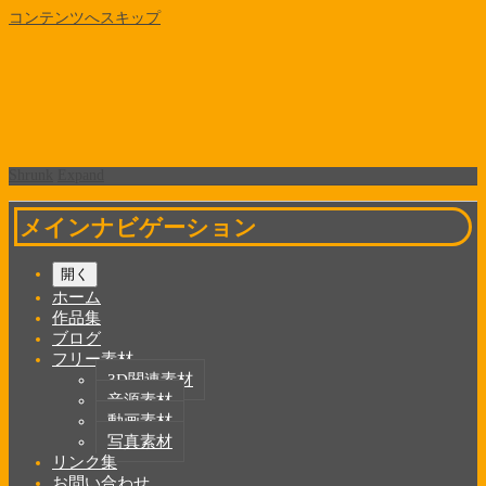
コンテンツへスキップ
Shrunk
Expand
メインナビゲーション
開く
ホーム
作品集
ブログ
フリー素材
3D関連素材
音源素材
動画素材
写真素材
リンク集
お問い合わせ