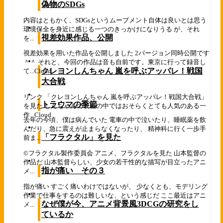
偽物のSDGs
内容はともかく、SDGsというムーブメント自体は良いとは思う
環境保全を身近に感じる一つのきっかけになりうる が、それ
視差効果作品、公開
を...
視差効果を用いた作品を公開しました 2バージョン同時公開です
＾＾ それと、今回の作品は音も自前です。東京に行って録音し
クレヨンしんちゃん 嵐を呼ぶアッパレ！戦国
て...
Cloud
大合戦
リンク 「クレヨンしんちゃん 嵐を呼ぶアッパレ！戦国大合戦」
トラウマの季節
を見た しんちゃんの映画の中ではおそらくとても人気のある一
作...
Cloud
去年の今頃、僕は病んでいた 電車の中で泣いたり、睡眠薬を飲
んだり、急に震えが止まらなくなったり、 精神科に行く一歩手
「フラクタル」を見た
前ま...
©フラクタル製作委員会 アニメ、フラクタルを見た 山本監督の
作品だ 山本監督らしい、少女の若干性的な描写が目立ったアニ
指が痛い その３
メ...
指が痛い すごく痛いわけではないが、 少なくとも、モデリング
作業で仕事をするのは難しいな、という感じだ ここ最近はアニ
なぜ僕が今、アニメ背景風3DCGの研究をし
メ...
ているか