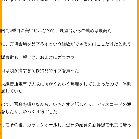
国内で6番目に高いビルなので、展望台からの眺めは最高だ
特に、万博会場を見下ろすという経験ができるのはここだけだと思う
大阪市街も一望でき、おまけにガラガラ
前日は頭が痛すぎて多治見でイブを買った
中央線普通電車で大阪に向かうという無理をしてしまったので、体調
を崩していた
なので、写真を撮りながら、いおたすと話したり、ディスコードの通
話をしたり、ゆっくり過ごした
そしてその後、カラオケオールし、翌日の始発の新幹線で東京に帰っ
た