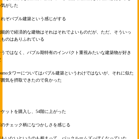
い気がした
これぞバブル建築という感じがする
機能的で経済的な建物はそれはそれでよいものだが、ただ、そういっ
たものはありふれている
そうではなく、バブル期特有のインパクト重視みたいな建築物が好き
だ
cosmoタワーについてはバブル建築というわけではないが、それに似た
雰囲気を摂取できたので良かった
チケットを購入し、54階に上がった
床のチェック柄になつかしさを感じる
誰もいないというのも相まって、バックルームズっぽくなっていた