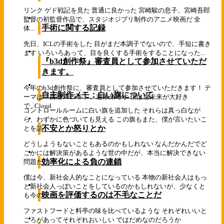
リンク ゲド戦記を見た 普通に良かった 宮崎駿の息子、宮崎吾郎
監督の初監督作品で、スタジオジブリ制作のアニメ映画だ 全
手術に関する記録
体...
先日、ICLの手術をした 目がまだ本調子でないので、手短に書き
ます いろいろあって、目を良くする手術をすることになった...
『b3d創作祭』審査員として参加させていただ
きます。
今年のb3d創作祭に、審査員として参加させていただきます！ テ
自主制作メモ：白い旗について
ーマは「西暦3025年」、遠未来です 僕は遠未来が大好き
で...
Cloud
コントロールルームに白い旗を追加した それらは真っ白なが
ら、わずかに色づいても見える この旗もまた、僕が言いたいこ
不安とか怒りとか
とを詰...
どうしようもないこともあるのかもしれない なんだかんだでど
こかには解決策があるような世の中だが、本当に解決できない
効率化による負の連鎖
問題だ...
僕は今、新社会人的なことになっている 本物の新社会人はもっ
と新社会人っぽいことをしているのかもしれないが、少なくと
映画を評価するのは不毛なことだ
も今の...
ファストフードと料亭の味を比べているような それぞれいいと
ころがあってそれぞれおいしい ではだめなのだろうか