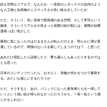
絵も空間もリアルで、なんだか、一昔前のシダックスの店内のよう
な人工物と自然物のミスマッチさが良い味を出していたが、
ただ、そういう、良い意味で既視感のある空間。そして実写という
媒体、そういうリアルさが高まった状態の絵の割には、展開が結構
漫画っぽい気がした
最初に気になったのはだるまさんが転んだのとき、明らかに弾が貫
通しているので、関係のない人を殺してしまうのでは？ と思った
あれだけ混乱したら誤射したり、撃ち漏らしもあったりするのでは
とも思った
日本のコンテンツだったら、おそらく、首輪か何かをつけて爆発す
る。みたいな感じにするだろうが
ただ、そうすると、あの、パニックになった参加者たちを一掃して
いくという強い絵が得られなかっただろうから、一長一短という感
じかもしれない