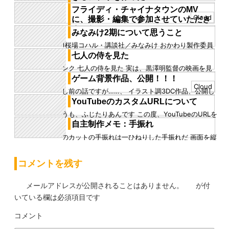
システムデザイン系の学科を卒業したとはいえ、やは
フライディ・チャイナタウンのMV
り、留年しているだけあって、プログラミングなんて
Cloud
に、撮影・編集で参加させていただき
できない 普段、ツールを...
ました！
みなみけ2期について思うこと
フライディ・チャイナタウンのアニメカバーMVに撮
(C)桜場コハル・講談社／みなみけ おかわり製作委員
影・編集として参加させていただきました！ 僕はシテ
会 画像引用元 dアニメストア みなみけ2期は大失敗
七人の侍を見た
ィーポップが好きなので...
アニメとして有名...
リンク 七人の侍を見た 実は、黒澤明監督の映画を見
るのは初めてだ 日本映画史上最高傑作ともいわれてい
ゲーム背景作品、公開！！！
る作品なので、期待し...
Cloud
少し前の話ですが……、 イラスト調3DC作品、公開し
ました ゲームの背景のご依頼を受け、製作しました 今
YouTubeのカスタムURLについて
回は、3DCGを...
どうも、ふじたりあんです この度、YouTubeのURLを
初期値のものからカスタムな物に変えたので、そのお
自主制作メモ：手振れ
知らせがてら…...
このカットの手振れは一ひねりした手振れだ 画面を縦
横に2Dで平行移動するような形で手振れを加えている
つまり、カメラ自体...
コメントを残す
メールアドレスが公開されることはありません。
が付
いている欄は必須項目です
コメント
※