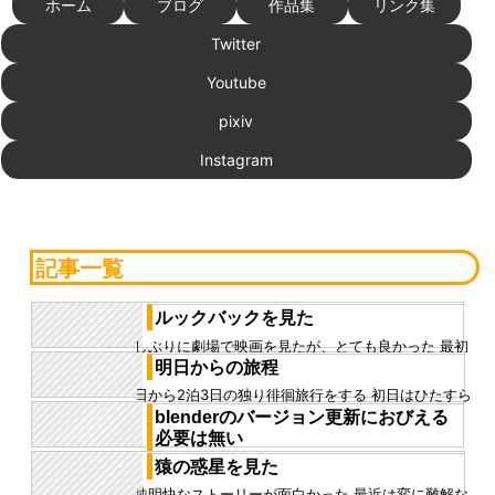
ホーム
ブログ
作品集
リンク集
Twitter
Youtube
pixiv
Instagram
記事一覧
ルックバックを見た
久しぶりに劇場で映画を見たが、とても良かった 最初
の印象としては、さらさらした印象だった １時間とい
明日からの旅程
う長さもあり、コンパ...
明日から2泊3日の独り徘徊旅行をする 初日はひたすら
東海道線から山陽本線を通り、姫路まで行くのみ、 18
blenderのバージョン更新におびえる
きっぷを東京駅周...
必要は無い
PMEがバージョン更新で使えなくなったのは痛手だっ
猿の惑星を見た
たが、 結局、PMMというオリジナルなアドオンを作
単純明快なストーリーが面白かった 最近は変に難解な