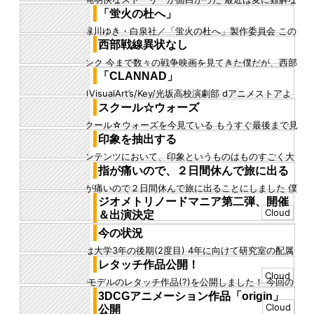
成することで対応する...
作品が多い 長い歴史の中であらゆる映画が生み出さ
「蛍火の杜へ」
れ、それによってあらゆ...
©緑川ゆき・白泉社／「蛍火の杜へ」製作委員会 この
作品は結構前に見てから、ずっと心に残っているアニ
西部戦線異状なし
メだった Dアニメスト...
リンク 今まで数々の戦争映画を見てきた僕だが、西部
戦線異状なしはまだ見たことが無かった 1930年の映画
「CLANNAD」
なので、第二次世...
(C)VisualArt’s/Key/光坂高校演劇部 dアニメストアよ
り引用 超泣ける作品です 登場人物もれなく全員の
スクール☆ウォーズ
ス...
スクール☆ウォーズを今見ている もうすぐ最後まで見
終わる頃だ 僕は、若者が何かに一丸となって取り組む
印象を抽出する
成長物語が好きなので...
コンテンツにおいて、印象というものはものすごく大
事なものではないだろうか わかりやすい例に、人の顔
指が痛いので、２日間休んで旅に出る
がある 目が大きいと子...
指が痛いので２日間休んで旅に出ることにしました 僕
は仕事依存症なので、そうでもしないと仕事から逃れ
ジオメトリノードマニア第二弾、開催
ることができません １...
Cloud
＆出演決定
blenderFesにて好評をいただいたジオメトリノードマ
今の状況
ニアが単独の講義として開催されます、 前回に引き続
今は大学3年の後期(2度目) 4年に向けて研究室の配属
き、出演させ...
の時期 僕はかねてから入りたかったプロダクトデザイ
レタッチ作品公開！
ン関係の研究室に...
Cloud
3Dモデルのレタッチ作品(?)を公開しました！ 今回の
作品は以前の作品よりも3Dモデルよりです レンダリ
3DCGアニメーション作品「origin」
ングした画像の陰...
Cloud
公開