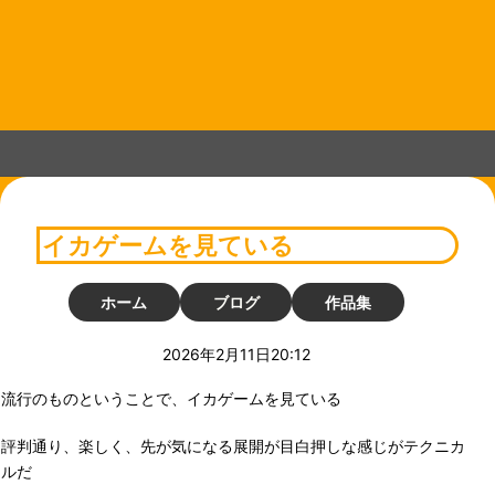
コ
ン
テ
ン
ツ
へ
ス
キ
ッ
プ
イカゲームを見ている
ホーム
ブログ
作品集
2026年2月11日20:12
流行のものということで、イカゲームを見ている
評判通り、楽しく、先が気になる展開が目白押しな感じがテクニカ
ルだ