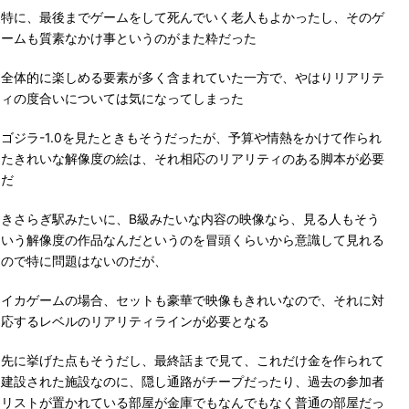
特に、最後までゲームをして死んでいく老人もよかったし、そのゲ
ームも質素なかけ事というのがまた粋だった
全体的に楽しめる要素が多く含まれていた一方で、やはりリアリテ
ィの度合いについては気になってしまった
ゴジラ-1.0を見たときもそうだったが、予算や情熱をかけて作られ
たきれいな解像度の絵は、それ相応のリアリティのある脚本が必要
だ
きさらぎ駅みたいに、B級みたいな内容の映像なら、見る人もそう
いう解像度の作品なんだというのを冒頭くらいから意識して見れる
ので特に問題はないのだが、
イカゲームの場合、セットも豪華で映像もきれいなので、それに対
応するレベルのリアリティラインが必要となる
先に挙げた点もそうだし、最終話まで見て、これだけ金を作られて
建設された施設なのに、隠し通路がチープだったり、過去の参加者
リストが置かれている部屋が金庫でもなんでもなく普通の部屋だっ