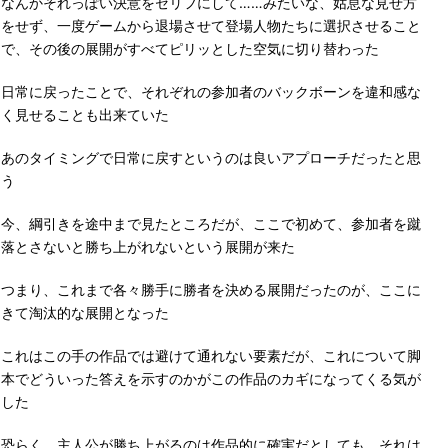
なんかそれっぽい決意をセリフにして……みたいな、姑息な見せ方
をせず、一度ゲームから退場させて登場人物たちに選択させること
で、その後の展開がすべてピリッとした空気に切り替わった
日常に戻ったことで、それぞれの参加者のバックボーンを違和感な
く見せることも出来ていた
あのタイミングで日常に戻すというのは良いアプローチだったと思
う
今、綱引きを途中まで見たところだが、ここで初めて、参加者を蹴
落とさないと勝ち上がれないという展開が来た
つまり、これまで各々勝手に勝者を決める展開だったのが、ここに
きて淘汰的な展開となった
これはこの手の作品では避けて通れない要素だが、これについて脚
本でどういった答えを示すのかがこの作品のカギになってくる気が
した
恐らく、主人公が勝ち上がるのは作品的に確実だとしても、それは