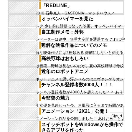
3DCGアニメーション作品「origin」を公開しました！
「REDLINE」
この作品は先日行われた昭和百年展に出展した作品で
©2010 石井克人・GASTONIA・マッドハウス／
す ふじたり...
REDLINE委員会 dアニメストアより引用 デジタル作画
オッペンハイマーを見た
の完成形...
リンク 少し前に話題になった映画、オッペンハイマー
を見た 原爆という題材なのでそもそも日本人が良い気
自主制作メモ：外郭
持ちで見れるものでは...
エレベーターは途中、無重力空間を通過する これは宇
宙船の構造によるもので、負の質量をもつ外郭によっ
難解な映像作品についてのメモ
て居住区に快適な重力を...
難解な映像作品には2種類ある 難解にしないと伝える
ことができないから難解になってしまった映像作品
高校野球はおもしろい
か、 難解にしないでも伝...
僕は普段、野球は見ないのだが、夏の高校野球で母校
が勝ち進んでいるとなるとさすがに見る ベスト4とか
近年のロボットアニメ
にはたまに入っている学...
ロボットアニメで思い浮かべるのはエヴァンゲリオン
(テレビ版)だが、あの頃の作画を思い返すと、安っぽ
チャンネル登録者数4000人！！！
くはなかった 3DCG...
チャンネル登録者数が4000人を超えました＾＾ あり
がとうございます
今監督の魅力
千年女優を見終わった今、お風呂に入るまで時間があ
るのでこの記事を書いています 最近、運動不足解消の
アニメーション「2X21」公開！
ために近くのツタヤに行...
Cloud
アニメーション作品を公開しました！ あけおめことよ
ろフォトバッシュです！ 先日の作品と同様、3Dレイ
スイッチボットをWindowsから操作で
ヤーを用いて作ってみ...
きるアプリを作った