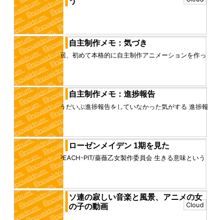
う
今作っている作品は、世界観、脚本などについて、け
っこう満足している 僕はあまり技術的なことができな
いので、人が登場したり...
自主制作メモ：気づき
今回、初めて本格的に自主制作アニメーションを作っ
ているわけだが、その制作を通して気づいたことがあ
る 先日のブログ記事で、...
自主制作メモ：進捗報告
もうだいぶ進捗報告をしていなかった気がする 進捗報
告するとネタバレになるのでできなかったというの
と、進捗報告していいねが...
ローゼンメイデン 1期を見た
©PEACH-PIT/薔薇乙女製作委員会 生きる意味という
のをテーマにしていると思われる 主人公のジュンは引
きこもりで、...
ソ連の寂しい音楽と風景、アニメの女
Cloud
の子の動画
そもそも僕はフュージョン音楽が好きだったり、ゲー