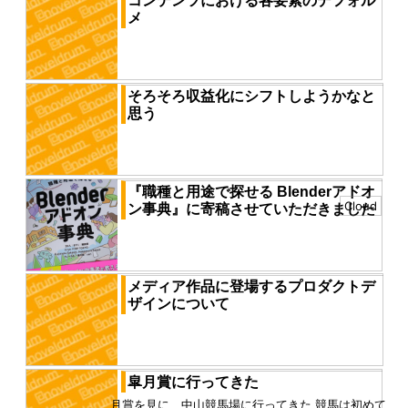
コンテンツにおける各要素のデフォル
メ
昨日、大学の友達の家に遊びに行って自主制作の意見
を貰った それに関して昨日今日いろいろ考えているの
で、そのことについてま...
そろそろ収益化にシフトしようかなと
思う
金だ、金。 世の中は金だ。 空間も金、食べ物も金、パ
ソコンも金、単位も講義も校舎も金 金とは世の中にあ
る価値に形を持たせ...
『職種と用途で探せる Blenderアドオ
Cloud
ン事典』に寄稿させていただきました
『職種と用途で探せる Blenderアドオン事典』に寄稿
させていただきました！ 定番アドオンからマニアック
なアドオンまで...
メディア作品に登場するプロダクトデ
ザインについて
今、自主制作をしていて強烈に感じることがある メデ
ィア作品のプロダクトデザインには必ず、物理法則あ
るいは人間科学的な裏付...
皐月賞に行ってきた
皐月賞を見に、中山競馬場に行ってきた 競馬は初めて