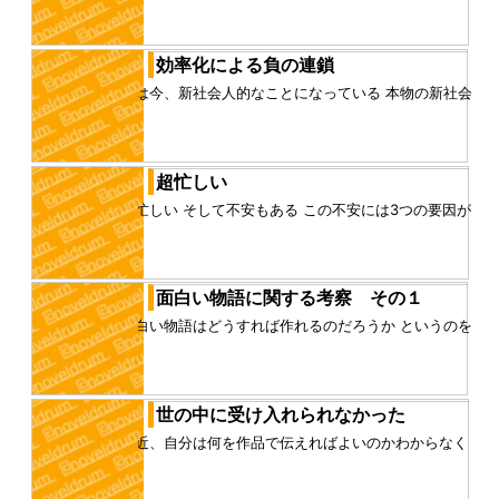
ムのBGMが好きだったり、映画の劇伴が好きだった
り、 とにかく雰囲気があ...
効率化による負の連鎖
僕は今、新社会人的なことになっている 本物の新社会
人はもっと新社会人っぽいことをしているのかもしれ
ないが、少なくとも今の...
超忙しい
超忙しい そして不安もある この不安には3つの要因が
ある 一つが超忙しいこと もう一つが、これから取り組
む仕事を僕がこな...
面白い物語に関する考察 その１
面白い物語はどうすれば作れるのだろうか というのを
今回から考えてみる まず手始めに。今まで感じてきた
物語、コンテンツの価...
世の中に受け入れられなかった
最近、自分は何を作品で伝えればよいのかわからなく
なった 自分の中に正解はあったのだが、それが世の中
の正解ではないことを目...