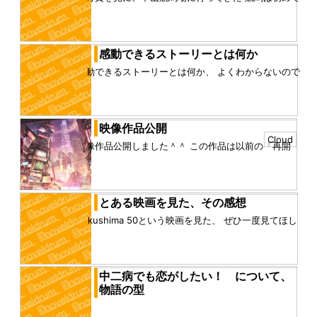
で、競馬場の建物はすごかったし、馬もかわいかった
し、人の熱量もすごかっ...
感動できるストーリーとは何か
感動できるストーリーとは何か、 よくわからないので
とりあえず文字にして考えてみる 僕個人の趣味かもし
れないが、感動するス...
映像作品公開
Cloud
映像作品公開しました＾＾ この作品は以前の「再開
発」の2次創作です この作品の素材を使って密かに作
った作品にBGMを載せ...
とある映画を見た、その感想
Fukushima 50という映画を見た、 ぜひ一度見てほし
い映画だ。 僕は普段。というか過去の作品すべてにお
いて、批判...
中二病でも恋がしたい！ について、
物語の型
（C）虎虎／京都アニメーション／中二病でも製作委