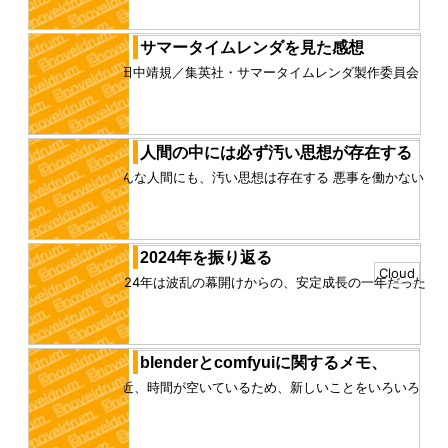
員会 2度目の中二恋を見た 前回見たのはもうずいぶん
前で、確か、アニオタ...
サマータイムレンダを見た感想
©田中靖規／集英社・サマータイムレンダ製作委員会
めちゃめちゃ面白かった 手術後で安静なので、去年の
流行りのアニメを見た...
人間の中には必ず汚い思想が存在する
どんな人間にも、汚い思想は存在する 悪事を働かない
善人は、悪事を思いもしなかったのではなく、悪事を
働く可能性はあったが、...
2024年を振り返る
Cloud
2024年は波乱の幕開けからの、安定成長の一年だった
気がする 波乱の幕開けというのは、ミレニアムパレー
ドとの関わりと、フ...
blenderとcomfyuiに関するメモ、
最近、時間が空いているため、新しいことをいろいろ
始めている ここ数日は、comfyuiを勉強した comfyui
とは、ノ...