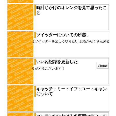
時計じかけのオレンジを見て思ったこ
と
2度目の時計仕掛けのオレンジを見た 難解だが、それ
を作品として認識できる時点で不思議だと思った この
映画の評判の良さを知...
ツイッターについての所感、
僕はツイッターを楽しくやりたい 反応がたくさん来る
と楽しい ただ、それは僕にプレッシャーとしてのしか
かる いいねが来なく...
いいね記録を更新した
Cloud
ありがとうございます！
キャッチ・ミー・イフ・ユー・キャン
について
基本的に、洋画を見返すことはほぼ無い僕だが、この
作品は心に残っていたので、見返した 改めて見てみる
と、やはり良い映画で、...