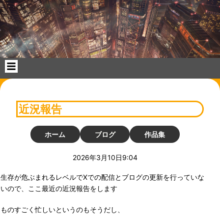
コ
ン
テ
ン
ツ
へ
ス
キ
ッ
プ
近況報告
ホーム
ブログ
作品集
2026年3月10日9:04
生存が危ぶまれるレベルでXでの配信とブログの更新を行っていな
いので、ここ最近の近況報告をします
ものすごく忙しいというのもそうだし、