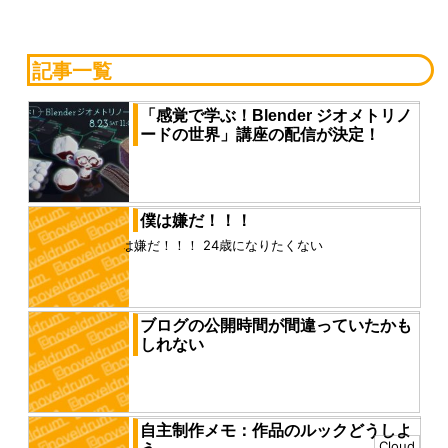
記事一覧
「感覚で学ぶ！Blender ジオメトリノ
ードの世界」講座の配信が決定！
ジオメトリノードの講座、「感覚で学ぶ！Blender ジ
オメトリノードの世界」を配信することになりまし
た！ https:...
僕は嫌だ！！！
僕は嫌だ！！！ 24歳になりたくない
ブログの公開時間が間違っていたかも
しれない
多分今まで、日本時間ではなくイギリス時間で投稿し
てた だから９時間ずれていたのかもしれない
自主制作メモ：作品のルックどうしよ
Cloud