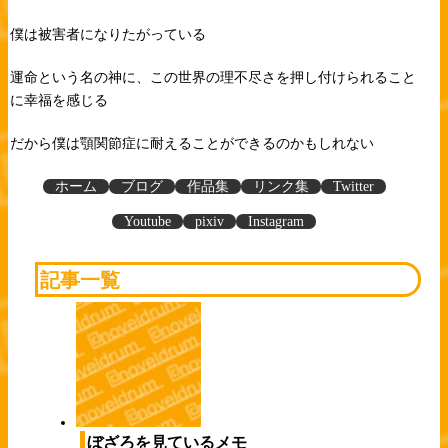
僕は被害者になりたがっている
運命という名の神に、この世界の理不尽さを押し付けられること
に幸福を感じる
だから僕は顎関節症に耐えることができるのかもしれない
ホーム
ブログ
作品集
リンク集
Twitter
Youtube
pixiv
Instagram
記事一覧
ぼざろを見ているメモ