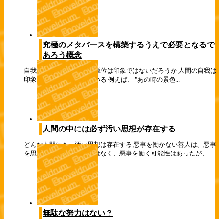
究極のメタバースを構築するうえで必要となるで
あろう概念
自我( 魂 )を構成する最小単位は印象ではないだろうか 人間の自我は
印象の集合で形成されている 例えば、 "あの時の景色...
人間の中には必ず汚い思想が存在する
どんな人間にも、汚い思想は存在する 悪事を働かない善人は、悪事
を思いもしなかったのではなく、悪事を働く可能性はあったが、...
無駄な努力はない？