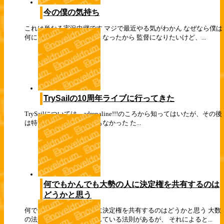
今の僕の気持ち
これは単なる実況中継です マジで最近やる気がわかん なぜなら僕は
何になりたのかわからなくなったから 監督になりたいけど、...
TrySailの10周年ライブに行ってきた
TrySailについては、adrenaline!!!のころから知ってはいたが、その後
は特に追っている感じでもなかった た...
何でもかんでも大勢の人に決定権を共有するのは
どうかと思う
何でもかんでも大勢の人に決定権を共有するのはどうかと思う 大数
の法則という、僕が信仰している法則があるが、 それによると...