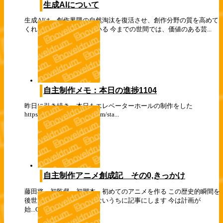
生成AIについて
生成AIは、創作界隈の自然淘汰を復活させ、創作分野の質を高めて
くれるのでは、と感じている 今までの世間では、価値のある芸...
自主制作メモ：本日の進捗1104
昨日に引き続き、本日もエレベーターホールの制作をした
https://twitter.com/noveldrum/sta...
自主制作アニメ創成記 その0,きっかけ
藤田将。初監督。初脚本。初めてのアニメを作る この歴史的瞬間を
後世に伝えるべく、忘れないうちに記事にします 今は計画が
始...
Cloud