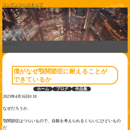
コンテンツへスキップ
Expand
Shrunk
僕がなぜ顎関節症に耐えることが
できているか
ホーム
ブログ
作品集
2023年4月16日0:18
なぜだろうか、
顎関節症はつらいもので、自殺を考えられるくらいにひどいもの
だ