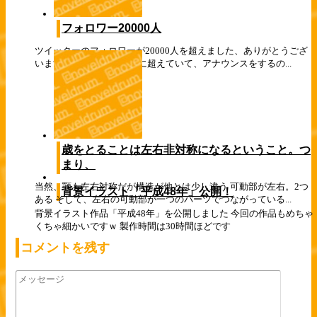
フォロワー20000人
ツイッターのフォロワーが20000人を超えました、ありがとうござ
います！ 実はちょっと前に超えていて、アナウンスをするの...
歳をとることは左右非対称になるということ。つ
まり、
当然、顎も左右対称だが構造が他とは少し違う 可動部が左右。2つ
背景イラスト「平成48年」公開！
ある そして、左右の可動部が一つのパーツでつながっている...
背景イラスト作品「平成48年」を公開しました 今回の作品もめちゃ
くちゃ細かいですｗ 製作時間は30時間ほどです
コメントを残す