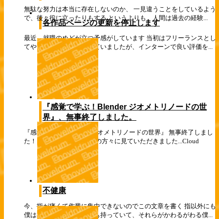
無駄な努力は本当に存在しないのか、 一見違うことをしているよう
で、後々役に立ったりもする というよりも、人間は過去の経験...
各作品ページの更新を停止します
最近、就職のめどが立つ予感がしています 当初はフリーランスとし
てやっていければと考えていましたが、インターンで良い評価を...
『感覚で学ぶ！Blender ジオメトリノードの世
界』、無事終了しました。
『感覚で学ぶ！Blender ジオメトリノードの世界』 無事終了しまし
た！ 予想以上にたくさんの方々に見ていただきました...
Cloud
不健康
今、指が痛くて作業に集中できないのでこの文章を書く 指以外にも
僕は小さな病気をいくつも持っていて、それらがかわるがわる僕...