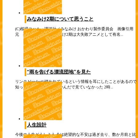
みなみけ2期について思うこと
(C)桜場コハル・講談社／みなみけ おかわり製作委員会 画像引用
元 dアニメストア みなみけ2期は大失敗アニメとして有名...
“雨を告げる漂流団地”を見た
リンク blenderが使われているという情報を耳にしたことがあるので
知ってはいたが、なんだかんだで見ていなかった 2時...
人生設計
今後の人生どうしよう 今は絶望的な不安は過ぎ去り、数か月前と比