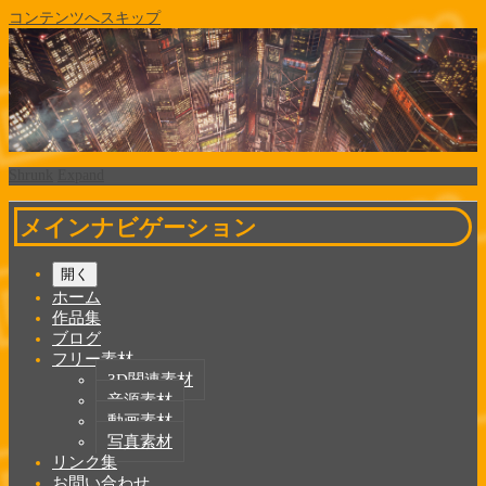
コンテンツへスキップ
Shrunk
Expand
メインナビゲーション
開く
ホーム
作品集
ブログ
フリー素材
3D関連素材
音源素材
動画素材
写真素材
リンク集
お問い合わせ