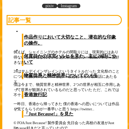
pixiv
Instagram
記事一覧
作品作りにおいて大切なこと、潜在的な印象
の操作。
例えば、シャイニングのホテルの間取りには、現実的にはあり
何度目かの涼宮ハルヒを見た。主に28話につ
得ないものが含まれている あの作品はホラー映画の中で一番好
いて
きなだ...
28はサムデイインザレインというタイトルだった 文化祭のこと
物質世界と精神世界についてのメモ
について描かれる このエピおs－度はおそらく最終話にあたる
エ...
僕は今まで、物質世界と精神世界、2つの世界が相互に作用しあ
って世界が観測されているものだと思っていた ただ、これでは
香港旅行記
不十...
一昨日、香港から帰ってきた 僕の香港への思いについては作品
を見てもらうのが一番早いと思う https://twitter...
「Just Because!」を見た
© FOA/Just Because! 製作委員会 先日会った高校の友達がJust
Because好きだと言っていたので...