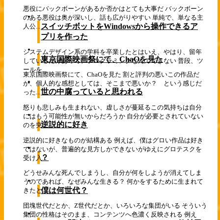
悪役にバックボーンがあるか否かはとても大事だ バックボーン
のある悪役は奥が深いし、話も広がりやすい 単純で、単なる主
スイッチボットをWindowsから操作できるア
人公...
プリを作った
システムデザイン系の学科を卒業したとはいえ、やはり、留年
東京国際映画祭にて、ChaOを見た
しているだけあって、プログラミングなんてできない 普段、ツ
ールを...
東京国際映画祭にて、ChaOを見た 割と評判の悪いこの作品だ
が、個人的な感想としては、そこまで悪いか？ という感じだ
世の中腐っていると思われる
った...
怒りも悲しみも生まれない、虚しさが蔓延るこの気持ちは自分
にはもう可能性が無いからだろうか 自分が必要とされていない
逆説的に好き
のを突...
逆説的に好きなものが結構ある 例えば、僕はグロい作品は好き
ではないが、普遍的な見方しかできないがゆえにグロテスクを
？
受け入...
どうせみんな死んでしまうし、自分が何をしようが消えてしま
うのであれば、なぜみんな生きる？ 何かをするために生まれて
僕は何世代？
きたと...
団塊世代だとか、Z世代だとか、いろいろな集団がいる そういう
集団の性格はそのまま、コンテンツへ色濃く反映される 例え