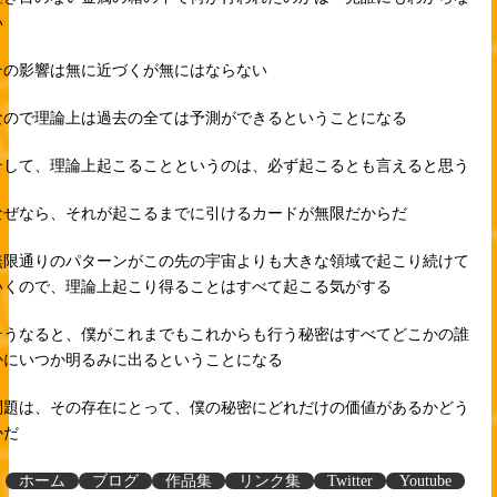
い
その影響は無に近づくが無にはならない
なので理論上は過去の全ては予測ができるということになる
そして、理論上起こることというのは、必ず起こるとも言えると思う
なぜなら、それが起こるまでに引けるカードが無限だからだ
無限通りのパターンがこの先の宇宙よりも大きな領域で起こり続けて
いくので、理論上起こり得ることはすべて起こる気がする
そうなると、僕がこれまでもこれからも行う秘密はすべてどこかの誰
かにいつか明るみに出るということになる
問題は、その存在にとって、僕の秘密にどれだけの価値があるかどう
かだ
ホーム
ブログ
作品集
リンク集
Twitter
Youtube