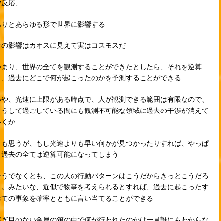
学反応、
ありとあらゆる形で世界に影響する
その影響はカオスに見えて実はコスモスだ
つまり、世界の全てを観測することができたとしたら、それを逆算
し、過去にどこで何が起こったのかを予測することができる
いや、光速に上限がある時点で、人が観測できる範囲は有限なので、
こうして過ごしている間にも観測不可能な領域に過去の干渉が消えて
いくか……
とも思うが、もし光速よりも早い何かが見つかったりすれば、やっぱ
り過去の全ては逆算可能になってしまう
そうでなくとも、この人の行動パターンはこうだからきっとこうだろ
う。みたいな、近似で物事を考えられるとすれば、過去に起こったす
べての事象を確率とともに言い当てることができる
継ぎ目のない金属の箱の中で何が行われたのかは一見誰にもわからな