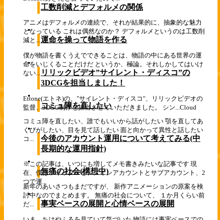
工数削減とデフォルメの関係
アニメはデフォルメの連続で、それが結果的に、抽象的な魅力
となっている これは偶然なのか？ デフォルメというのは工数削
運命を操って物語を作る
減と...
僕が物語を書くうえでできることは、物語の中にある世界の運
命をいじくることだけだ というか、極論。それしかしてはいけ
リリックビデオ”サイレント・ディスコ”の
ない...
3DCGを担当しました！
Ettone(エトネ)の、"サイレント・ディスコ"、リリックビデオの
コミュ障を直したい
監督、3DCG制作を担当させていただきました。 シン...
Cloud
コミュ障を直したい、誰でもいいから話がしたい 顎を直してあ
くびがしたい、目を見て話したい 面と向かって異性と話したい
今後のアカウント運用について考えてみる(中
コ...
長期的な運用指針)
※この記事は、いつにも増してメモ書きみたいな記事です 現
無痛の社会(構想中)
在、僕はツイッターを、メインアカウントとサブアカウント、2
つで運...
新年のあいさつもまだですが、 新作アニメーションの原案を検
討中なのでまとめます。 無痛の社会について、 １か月くらい前
事実ベースの展開と心情ベースの展開
だ...
いま、ちはやふるを見ていて気づいた 物語には事実ベースでの