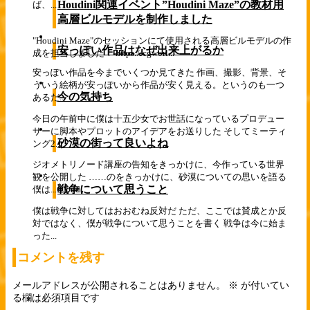
Houdini関連イベント”Houdini Maze”の教材用
ば、...
高層ビルモデルを制作しました
"Houdini Maze"のセッションにて使用される高層ビルモデルの作
安っぽい作品はなぜ出来上がるか
成を担当しました！ https://cgworl...
安っぽい作品を今までいくつか見てきた 作画、撮影、背景、そ
ういう絵柄が安っぽいから作品が安く見える。というのも一つ
今の気持ち
あるだ...
今日の午前中に僕は十五少女でお世話になっているプロデュー
サーに脚本やプロットのアイデアをお送りした そしてミーティ
砂漠の街って良いよね
ング2...
ジオメトリノード講座の告知をきっかけに、今作っている世界
観を公開した ……のをきっかけに、砂漠についての思いを語る
戦争について思うこと
僕は...
Cloud
僕は戦争に対してはおおむね反対だ ただ、ここでは賛成とか反
対ではなく、僕が戦争について思うことを書く 戦争は今に始ま
った...
コメントを残す
メールアドレスが公開されることはありません。
※
が付いてい
る欄は必須項目です