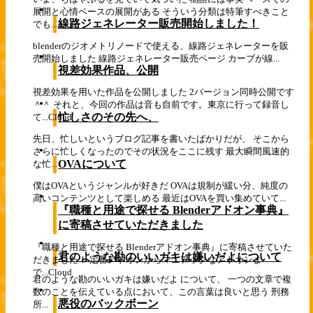
展開と心情ベースの展開がある そういう分類は特筆すべきこと
線路ジェネレーター販売開始しました！
でも...
blenderのジオメトリノードで使える、線路ジェネレーターを販
売開始しました 線路ジェネレーター販売ページ カーブが線...
視差効果作品、公開
視差効果を用いた作品を公開しました 2バージョン同時公開です
＾＾ それと、今回の作品は音も自前です。東京に行って録音し
忙しさのその先へ、
て...
Cloud
先日、忙しいというブログ記事を書いたばかりだが、 そこから
さらに忙しくなったのでその状況をここに残す 最大瞬間風速的
OVAについて
な忙...
僕はOVAというジャンルが好きだ OVAは規制が緩い分、純度の
高いコンテンツとして楽しめる 最近はOVAを買い集めていて...
『職種と用途で探せる Blenderアドオン事典』
に寄稿させていただきました
『職種と用途で探せる Blenderアドオン事典』に寄稿させていた
君のような勘のいいガキは嫌いだよについて
だきました！ 定番アドオンからマニアックなアドオンま
で...
Cloud
君のような勘のいいガキは嫌いだよ について、 一つの文章で複
数のことを伝えている点において、この言葉は良いと思う 刑務
悪役のバックボーン
所...