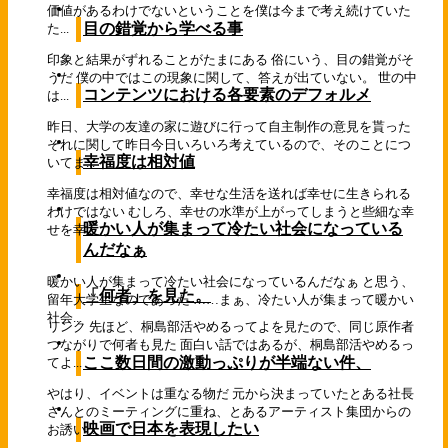
価値があるわけでないということを僕は今まで考え続けていた
目の錯覚から学べる事
た...
印象と結果がずれることがたまにある 俗にいう、目の錯覚がそ
うだ 僕の中ではこの現象に関して、答えが出ていない。 世の中
コンテンツにおける各要素のデフォルメ
は...
昨日、大学の友達の家に遊びに行って自主制作の意見を貰った
それに関して昨日今日いろいろ考えているので、そのことにつ
幸福度は相対値
いてま...
幸福度は相対値なので、幸せな生活を送れば幸せに生きられる
わけではない むしろ、幸せの水準が上がってしまうと些細な幸
暖かい人が集まって冷たい社会になっている
せを幸...
んだなぁ
暖かい人が集まって冷たい社会になっているんだなぁ と思う、
「何者」を見た。
留年大学生なのであった ……まぁ、冷たい人が集まって暖かい
社会...
リンク 先ほど、桐島部活やめるってよを見たので、同じ原作者
つながりで何者も見た 面白い話ではあるが、桐島部活やめるっ
ここ数日間の激動っぷりが半端ない件、
てよ...
やはり、イベントは重なる物だ 元から決まっていたとある社長
さんとのミーティングに重ね、とあるアーティスト集団からの
映画で日本を表現したい
お誘い...