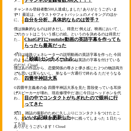
チャンネル登録者数500人！！！
メ...
チャンネル登録者数500人達成しました! ありがとうございま
す！ 最近は、イラストやフォトバッシュのメイキングのほか
自分を分析、具体的なものは苦手？
に、...
僕は抽象的なものは好きだし、得意だ 例えば。映画において、
このカットはこういう感じの絵。というのを決めるのは得意だ
ChatGPTにyoutube動画の英語字幕を作っても
た...
らったら最高だった
今日は線路ジェネレーターの説明動画の英語字幕を作った 今回
「秒速5センチメートル」
のように海外の人が見そうな動画には英語の字幕を付けている
のだが...
Cloud
僕はあの作品から、恋愛関係の尊さと儚さ感じた 2つの物語両方
とも思いは実らないし、単なる一方通行で終わる ただそうなる
四畳半神話大系
の...
©四畳半主義者の会 四畳半神話大系を見た 普段使っている耳掛
けスピーカーが壊れ、現在修理中だ 故に今日はヘッドホンを代
目の中でコンタクトがちぎれたので眼科に行
わ...
ってきた
先日、雑誌の撮影のために久しぶりにコンタクトをつけたとこ
いいね記録を更新した
ろ、左のコンタクトが破れて目の中に残ってしまった １日たっ
ても治...
ありがとうございます！
Cloud