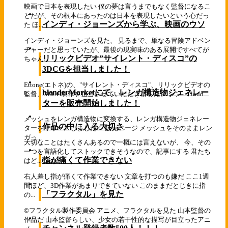
映画で日本を表現したい 僕の夢は言うまでもなく監督になるこ
とだが、その根本にあったのは日本を表現したいという心だっ
インディ・ジョーンズから学ぶ、映画のウソ
た ほ...
インディ・ジョーンズを見た、 見るまで、単なる冒険アドベン
チャーだと思っていたが、最後の現実味のある展開ですべてが
リリックビデオ”サイレント・ディスコ”の
ちゃん...
3DCGを担当しました！
Ettone(エトネ)の、"サイレント・ディスコ"、リリックビデオの
blenderMarketにて、レンガ構造物ジェネレー
監督、3DCG制作を担当させていただきました。 シン...
Cloud
ターを販売開始しました！
メッシュをレンガ構造物に変換する、レンガ構造物ジェネレー
作品の中に入る大切さ
ターをリリースしました！ 販売ページ メッシュをそのままレン
ガっ...
大切なことはたくさんあるので一概には言えないが、 今、その
一つを言語化してストックできそうなので、記事にする 君たち
指が痛くて作業できない
はど...
Cloud
右人差し指が痛くて作業できない 文章を打つのも嫌だ ここ1週
間ほど、3D作業があまりできていない このままだとじきに指
「フラクタル」を見た
の...
©フラクタル製作委員会 アニメ、フラクタルを見た 山本監督の
作品だ 山本監督らしい、少女の若干性的な描写が目立ったアニ