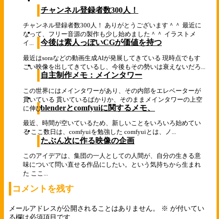
チャンネル登録者数300人！
チャンネル登録者数300人！ ありがとうございます＾＾ 最近に
なって、フリー音源の製作も少し始めました＾＾ イラストメ
今後は素人っぽいCGが価値を持つ
イ...
最近はsoraなどの動画生成AIが発展してきている 現時点でもす
ごい映像を出してきているし、今後もその勢いは衰えないだろ...
自主制作メモ：メインタワー
この世界にはメインタワーがあり、その内部をエレベーターが
貫いている 貫いているばかりか、そのままメインタワーの上空
blenderとcomfyuiに関するメモ、
に伸び...
最近、時間が空いているため、新しいことをいろいろ始めてい
る ここ数日は、comfyuiを勉強した comfyuiとは、ノ...
たぶん次に作る映像の企画
このアイデアは、集団の一人としての人間が、自分の生きる意
味について問い直せる作品にしたい。という気持ちから生まれ
た ここ...
コメントを残す
メールアドレスが公開されることはありません。
※
が付いてい
る欄は必須項目です