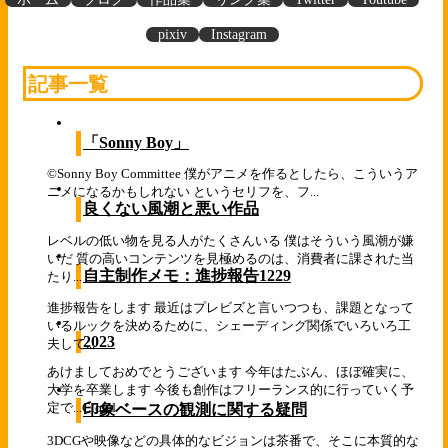
pixiv
Instagram
記事一覧
「Sonny Boy」
©Sonny Boy Committee 僕がアニメを作るとしたら、こういうア
ニメになるかもしれない というセリフを、フ...
良くない風潮と悪い作品
レベルの低い物を見る人がたくさんいる 僕はそういう風潮が嫌
いだ 質の高いコンテンツを見極めるのは、消費者に課された当
自主制作メモ：進捗報告1229
たり...
進捗報告をします 最近はプレビズと言いつつも、課題となって
いるルックを決めるために、シェーディング関係でいろいろ工
2023
夫して...
あけましておめでとうございます 今年はたぶん、ほぼ確実に、
大学を卒業します 今後も創作はフリーランス的に行っていく予
定で...
Cloud
印象ベースの観測に関する疑問
3DCGや映像などの具体的なビジョンは茶番で、そこに本質的な