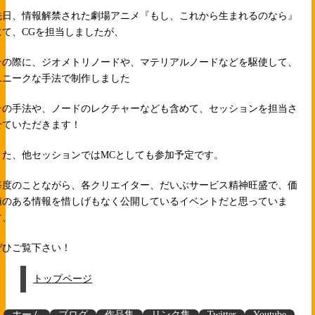
先日、情報解禁された劇場アニメ『もし、これから生まれるのなら』
にて、CGを担当しましたが、
その際に、ジオメトリノードや、マテリアルノードなどを駆使して、
ユニークな手法で制作しました
その手法や、ノードのレクチャーなども含めて、セッションを担当さ
せていただきます！
また、他セッションではMCとしても参加予定です。
毎度のことながら、各クリエイター、だいぶサービス精神旺盛で、価
値のある情報を惜しげもなく公開しているイベントだと思っていま
す、
ぜひご覧下さい！
トップページ
ホーム
ブログ
作品集
リンク集
Twitter
Youtube