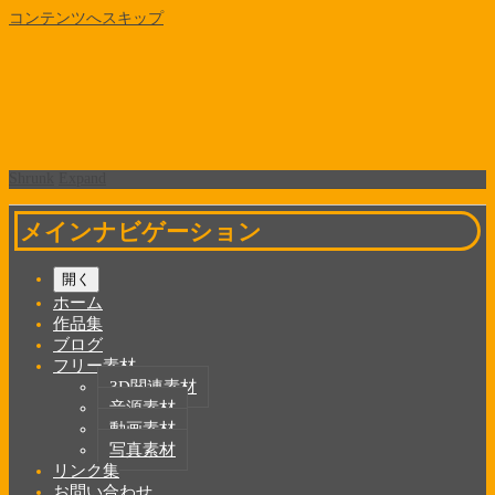
コンテンツへスキップ
Shrunk
Expand
メインナビゲーション
開く
ホーム
作品集
ブログ
フリー素材
3D関連素材
音源素材
動画素材
写真素材
リンク集
お問い合わせ