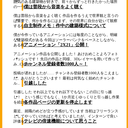
囲気のある建築物が好きで、前々からずっと行きたかった場所
僕は普段から音楽をよく聴く
の一つ...
僕は普段から音楽をよく聴く 作品を作るうえで世界観と言うの
は重要で、何かを作るにはまず、その世界に自分が赴いて観察
自主制作メモ：作中の建築様式について
するな...
僕が今作っているアニメーションには毎度のことながら、明確
な建築様式がある 今回はソーラーパンクをベースとしながら、
アニメーション「2X21」公開！
ある程...
アニメーション作品を公開しました！ あけおめことよろフォト
バッシュです！ 先日の作品と同様、3Dレイヤーを用いて作って
チャンネル登録者数1000人～！
み...
Cloud
投稿が遅れましたが…… チャンネル登録者数1000人をこえまし
た、ありがとうございます！ 最初は何気なく始めたチャンネ
引越しした
ル...
引越しした それ以上でもそれ以下でもない この日に引っ越
し！ という感じでもなく、1か月近くゆっくりと引っ越し作業
各作品ページの更新を停止します
を続け...
最近、就職のめどが立つ予感がしています 当初はフリーランス
としてやっていければと考えていましたが、インターンで良い
テレビの倍速機能について思うこと
評価を...