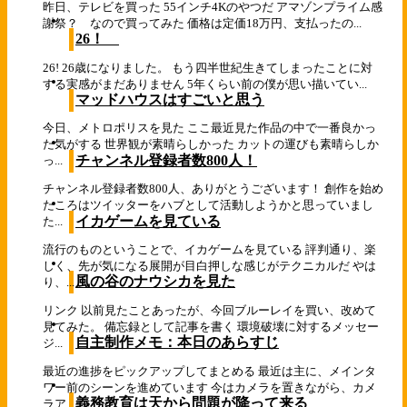
昨日、テレビを買った 55インチ4Kのやつだ アマゾンプライム感
謝祭？ なので買ってみた 価格は定価18万円、支払ったの...
26！
26! 26歳になりました。 もう四半世紀生きてしまったことに対
する実感がまだありません 5年くらい前の僕が思い描いてい...
マッドハウスはすごいと思う
今日、メトロポリスを見た ここ最近見た作品の中で一番良かっ
た気がする 世界観が素晴らしかった カットの運びも素晴らしか
チャンネル登録者数800人！
っ...
チャンネル登録者数800人、ありがとうございます！ 創作を始め
たころはツイッターをハブとして活動しようかと思っていまし
イカゲームを見ている
た...
流行のものということで、イカゲームを見ている 評判通り、楽
しく、先が気になる展開が目白押しな感じがテクニカルだ やは
風の谷のナウシカを見た
り、...
リンク 以前見たことあったが、今回ブルーレイを買い、改めて
見てみた。 備忘録として記事を書く 環境破壊に対するメッセー
自主制作メモ：本日のあらすじ
ジ...
最近の進捗をピックアップしてまとめる 最近は主に、メインタ
ワー前のシーンを進めています 今はカメラを置きながら、カメ
義務教育は天から問題が降って来る
ラア...