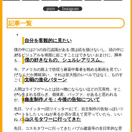
pixiv
Instagram
記事一覧
自分を客観的に見たい
僕の中には2つの自己認識がある 僕は絵を描けないし、頭の中に
あるビジュアルを画面に起こすことはできない おまけに、脚本
僕の好きなもの、シュルレアリスム。
も...
今、アメリカの路上で彷徨う麻薬中毒者を眺める動画を見てい
た なんだか興味深い、 それは並大抵のレベルではなく、ものす
文明の進化パターン
ごく...
Cloud
人間はライフゲームとは比べ物にならないほどの冗長性、そこ
から生まれる揺らぎ、個体差、バッファ、があると思われる
自主制作メモ：今後の告知について
が、実際の...
先日、ツイッター(旧ツイッター)にて、自主制作の告知っぽいツ
イートをした いいねが来るか否か震えて見守っていたら、いい
コスモタワーに行ってきた
ね...
Cloud
先日、コスモタワーに行ってきた バブル建築等の非日常的な雰