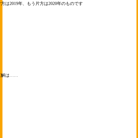
片方は2019年、もう片方は2020年のものです
正解は……