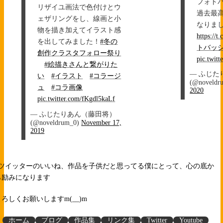
フォト
リザイユ画法で色付けとウ
過去最
ェザリングをし、線画と小
なりま
物を描き加えてイラスト感
https://
を出してみました！
#冬の
トバッ
創作クラスタフォロー祭り
pic.twit
#絵描きさんと繋がりた
— ふじた
い
#イラスト
#コラージ
(@noveldr
ュ
#コラ画像
2020
pic.twitter.com/fKgdl5kaLf
— ふじたりあん（藤田将）
(@noveldrum_0)
November 17,
2019
↑ツイッターのいいね、作品を子供だと思ってる僕にとって、心の底か
ら励みになります
よろしくお願いしますm(__)m
ホーム
ブログ
作品集
リンク集
Twitter
Youtube