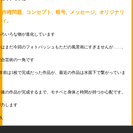
著作権問題
コンセプト
暗号
メッセージ
オリジナリ
、
、
、
、
ティ
。
いろいろな物が進化しています
今はまだ今回のフォトバッシュもただの風景画にすぎませんが……、
複合芸術の一角です
1年前は1枚で完成だった作品が、最近の作品は水面下で繋がっていま
す
一連の作品が完成するまで、モチベと身体と時間が持つか心配です。
努力します
,S,