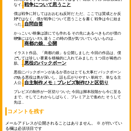
戦争について思うこと
なイ...
僕は戦争に対してはおおむね反対だ ただ、ここでは賛成とか反
対ではなく、僕が戦争について思うことを書く 戦争は今に始ま
自問自答
った...
かっこいい映像は誰にでも作れる その先にあるべきものが僕の
映像にはない P,S, 違う この時の僕が気づいていないものは...
商都の娘、公開
イラスト作品、「商都の娘」を公開しました 今回の作品は、僕
としては珍しい要素を積極的に入れてみました １つ目が褐色の
悪役のバックボーン
肌、...
悪役にバックボーンがあるか否かはとても大事だ バックボーン
のある悪役は奥が深いし、話も広がりやすい 単純で、単なる主
自主制作メモ：プレビズ制作ひと区切り
人公...
プレビズの制作が一区切りついた 今回は脚本段階から今に至る
まで、そしてこれからしばらく、プレミア上で進めた そうして
先ほ...
コメントを残す
メールアドレスが公開されることはありません。
※
が付いてい
る欄は必須項目です