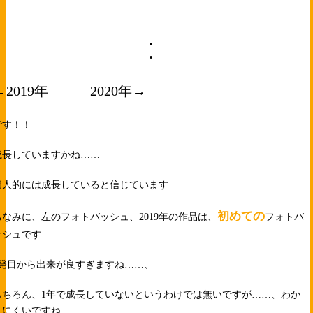
←2019年 2020年→
です！！
成長していますかね……
個人的には成長していると信じています
初めての
ちなみに、左のフォトバッシュ、2019年の作品は、
フォトバ
ッシュです
1発目から出来が良すぎますね……、
もちろん、1年で成長していないというわけでは無いですが……、わか
りにくいですね