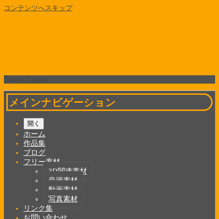
コンテンツへスキップ
Shrunk
Expand
メインナビゲーション
開く
ホーム
作品集
ブログ
フリー素材
3D関連素材
音源素材
動画素材
写真素材
リンク集
お問い合わせ