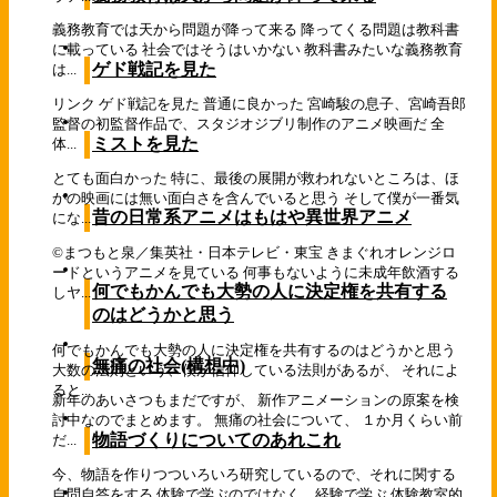
義務教育では天から問題が降って来る 降ってくる問題は教科書
に載っている 社会ではそうはいかない 教科書みたいな義務教育
ゲド戦記を見た
は...
リンク ゲド戦記を見た 普通に良かった 宮崎駿の息子、宮崎吾郎
監督の初監督作品で、スタジオジブリ制作のアニメ映画だ 全
ミストを見た
体...
とても面白かった 特に、最後の展開が救われないところは、ほ
かの映画には無い面白さを含んでいると思う そして僕が一番気
昔の日常系アニメはもはや異世界アニメ
にな...
©まつもと泉／集英社・日本テレビ・東宝 きまぐれオレンジロ
ードというアニメを見ている 何事もないように未成年飲酒する
何でもかんでも大勢の人に決定権を共有する
しヤ...
のはどうかと思う
何でもかんでも大勢の人に決定権を共有するのはどうかと思う
無痛の社会(構想中)
大数の法則という、僕が信仰している法則があるが、 それによ
ると...
新年のあいさつもまだですが、 新作アニメーションの原案を検
討中なのでまとめます。 無痛の社会について、 １か月くらい前
物語づくりについてのあれこれ
だ...
今、物語を作りつついろいろ研究しているので、それに関する
自問自答をする 体験で学ぶのではなく、経験で学ぶ 体験教室的