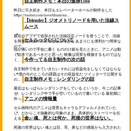
自主制作メモ：本日の進捗1104
昨日に引き続き、本日もエレベーターホールの制作をした
https://twitter.com/noveldrum/sta...
【blender】ジオメトリノードを用いた法線ス
ムース
最近のアプデで追加された法線設定ノードを使うことで、法線
セルルックCGについて
を簡単にスムースすることができる あまりにも便利かつ簡単な
ので、...
指が痛いので手短に書く もののけ姫を見たときに、アニメは動
く絵本であるべきだと思った 映像は現実を模倣するものではな
今作ってる自主制作の次の話
く、...
自主制作で生きていきたい それには収益化をしなくてはならな
い 僕の今のところの課題はその収益化だ ツイッターで公開する
自主制作メモ：レンダリングの話
の...
最近はもっぱらレンダリングをしている というか、今この記事
も、レンダリング中で手が空いているので書いている 最初期に
アニメの情報量
作っ...
セル画時代のアニメは背景もキャラもデフォルメされていた
し、だからこそ抽象的な印象のまま、具体的なストーリーを伝
命、魂、死とは何か、死後の世界はない。
えることが...
死後の世界はない 魂とは目、耳、鼻などの感覚から入力された