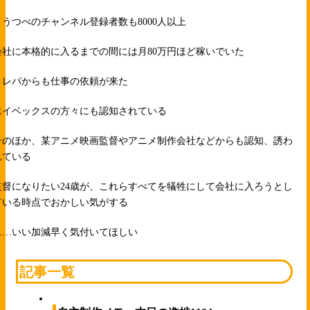
ようつべのチャンネル登録者数も8000人以上
会社に本格的に入るまでの間には月80万円ほど稼いでいた
ミレパからも仕事の依頼が来た
エイベックスの方々にも認知されている
そのほか、某アニメ映画監督やアニメ制作会社などからも認知、誘わ
れている
監督になりたい24歳が、これらすべてを犠牲にして会社に入ろうとし
ている時点でおかしい気がする
……いい加減早く気付いてほしい
記事一覧