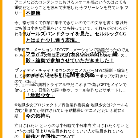
アニメなどのコンテンツにおけるスケール感というのはとても
重要だということを改めて実感した 今フリーレンを見ている フ
不健康
リー...
今、指が痛くて作業に集中できないのでこの文章を書く 指以外
にも僕は小さな病気をいくつも持っていて、それらがかわるが
ガールズバンドクライを見た。セルルックCG
わる僕...
とはまた少し違う表現。
©東映アニメーション 3DCGアニメーションで話題だったので見
フライディ・チャイナタウンのMVに、撮
た あと、シリーズ構成に花田十輝の名前があったので見た ス...
影・編集で参加させていただきました！
フライディ・チャイナタウンのアニメカバーMVに撮影・編集と
geminiとChatGPTに関する所感
して参加させていただきました！ 僕はシティーポップが好きな
ので...
Cloud
今、geminiの無料トライアル中だ これまで僕はGPTをメインで
使っていて、日常的な調べ物や、ツール制作などサポートし...
「地獄少女」
©地獄少女プロジェクト／宵伽製作委員会 地獄少女は2クールを
含む4期までが制作されている結構長いアニメだ だいぶ前に3
今の気持ち
期...
注目されたい というのは半分嘘で半分本当 注目されたくない と
いうのは嘘 僕よりも注目されなくていい人が注目されている
前作と次回作について
の...