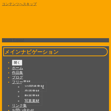
コンテンツへスキップ
Shrunk
Expand
メインナビゲーション
開く
ホーム
作品集
ブログ
フリー素材
3D関連素材
音源素材
動画素材
写真素材
リンク集
お問い合わせ