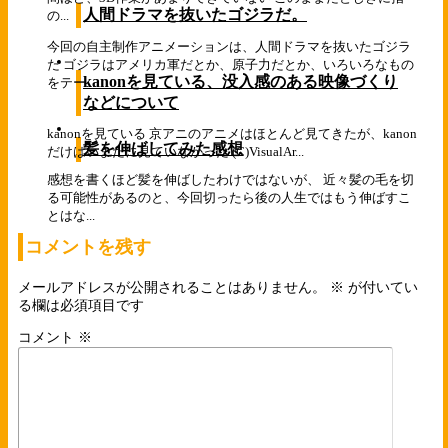
人間ドラマを抜いたゴジラだ。
の...
今回の自主制作アニメーションは、人間ドラマを抜いたゴジラ
だ ゴジラはアメリカ軍だとか、原子力だとか、いろいろなもの
kanonを見ている、没入感のある映像づくり
をテー...
などについて
kanonを見ている 京アニのアニメはほとんど見てきたが、kanon
髪を伸ばしてみた感想
だけはいまだに見ていなかった (C)VisualAr...
感想を書くほど髪を伸ばしたわけではないが、 近々髪の毛を切
る可能性があるのと、今回切ったら後の人生ではもう伸ばすこ
とはな...
コメントを残す
メールアドレスが公開されることはありません。
※
が付いてい
る欄は必須項目です
コメント
※