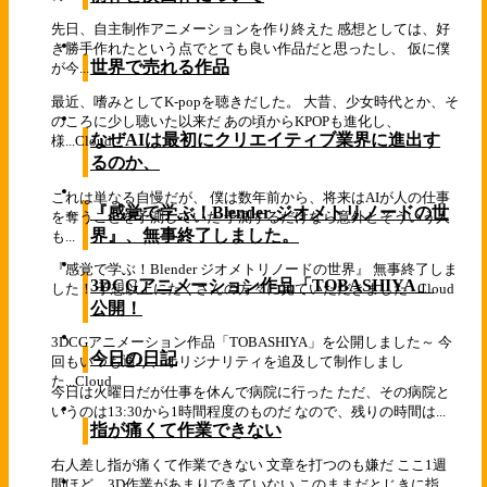
先日、自主制作アニメーションを作り終えた 感想としては、好
き勝手作れたという点でとても良い作品だと思ったし、 仮に僕
世界で売れる作品
が今...
最近、嗜みとしてK-popを聴きだした。 大昔、少女時代とか、そ
のころに少し聴いた以来だ あの頃からKPOPも進化し、
なぜAIは最初にクリエイティブ業界に進出す
様...
Cloud
るのか、
これは単なる自慢だが、 僕は数年前から、将来はAIが人の仕事
『感覚で学ぶ！Blender ジオメトリノードの世
を奪うことを予測していた 予測するだけなら意外とそういう人
界』、無事終了しました。
も...
『感覚で学ぶ！Blender ジオメトリノードの世界』 無事終了しま
3DCGアニメーション作品「TOBASHIYA」
した！ 予想以上にたくさんの方々に見ていただきました...
Cloud
公開！
3DCGアニメーション作品「TOBASHIYA」を公開しました～ 今
今日の日記
回もいつも通り、オリジナリティを追及して制作しまし
た...
Cloud
今日は火曜日だが仕事を休んで病院に行った ただ、その病院と
いうのは13:30から1時間程度のものだ なので、残りの時間は...
指が痛くて作業できない
右人差し指が痛くて作業できない 文章を打つのも嫌だ ここ1週
間ほど、3D作業があまりできていない このままだとじきに指