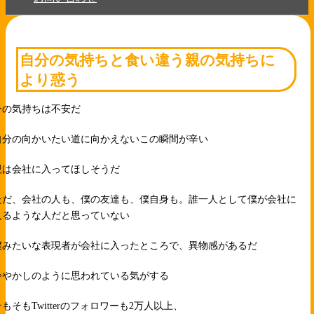
自分の気持ちと食い違う親の気持ちに
より惑う
今の気持ちは不安だ
自分の向かいたい道に向かえないこの瞬間が辛い
親は会社に入ってほしそうだ
ただ、会社の人も、僕の友達も、僕自身も。誰一人として僕が会社に
入るような人だと思っていない
僕みたいな表現者が会社に入ったところで、異物感があるだ
冷やかしのように思われている気がする
そもそもTwitterのフォロワーも2万人以上、