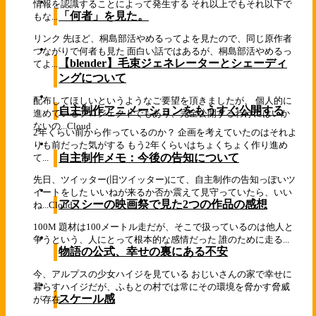
情報を認識することによって発生する それ以上でもそれ以下で
「何者」を見た。
もな...
リンク 先ほど、桐島部活やめるってよを見たので、同じ原作者
つながりで何者も見た 面白い話ではあるが、桐島部活やめるっ
【blender】毛束ジェネレーターとシェーディ
てよ...
ングについて
配布してほしいというようなご要望を頂きましたが、 個人的に
自主制作アニメーションをもうすぐ公開する
進めているプロジェクトでもあり、完全公開するわけにはいか
ないの...
Cloud
2年くらい前から作っているのか？ 企画を考えていたのはそれよ
りも前だった気がする もう2年くらいはちょくちょく作り進め
自主制作メモ：今後の告知について
て...
先日、ツイッター(旧ツイッター)にて、自主制作の告知っぽいツ
イートをした いいねが来るか否か震えて見守っていたら、いい
アヌシーの映画祭で見た2つの作品の感想
ね...
Cloud
100M 題材は100メートル走だが、そこで扱っているのは他人と
争うという、人にとって根本的な感情だった 誰のために走る...
物語の公式、幸せの裏にある不安
今、アルプスの少女ハイジを見ている おじいさんの家で幸せに
暮らすハイジだが、ふもとの村では常にその環境を脅かす脅威
スケール感
が存在...