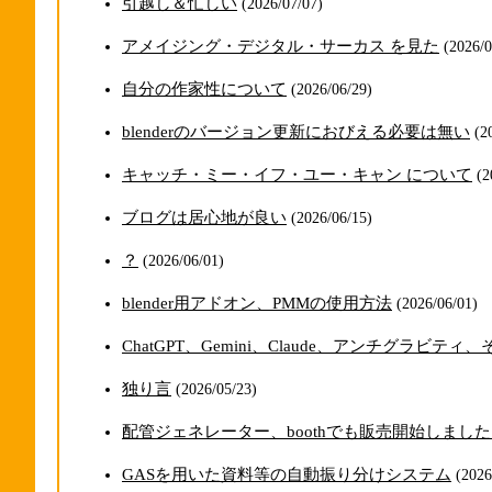
引越し＆忙しい
(2026/07/07)
アメイジング・デジタル・サーカス を見た
(2026/0
自分の作家性について
(2026/06/29)
blenderのバージョン更新におびえる必要は無い
(2
キャッチ・ミー・イフ・ユー・キャン について
(2
ブログは居心地が良い
(2026/06/15)
？
(2026/06/01)
blender用アドオン、PMMの使用方法
(2026/06/01)
ChatGPT、Gemini、Claude、アンチグラビ
独り言
(2026/05/23)
配管ジェネレーター、boothでも販売開始しまし
GASを用いた資料等の自動振り分けシステム
(2026