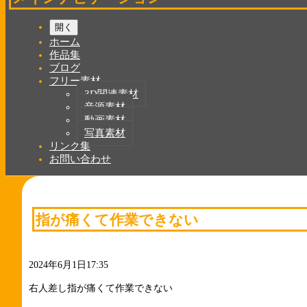
開く
ホーム
作品集
ブログ
フリー素材
3D関連素材
音源素材
動画素材
写真素材
リンク集
お問い合わせ
指が痛くて作業できない
2024年6月1日17:35
右人差し指が痛くて作業できない