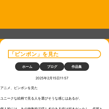
コ
ン
テ
ン
ツ
へ
ス
キ
ッ
プ
「ピンポン」を見た
ホーム
ブログ
作品集
2025年2月15日11:57
アニメ、ピンポンを見た
ユニークな絵柄で見る人を選びそうな感じはあるが、
個人的には、あの抽象的で揺らぎのある線は好きだったし、卓球と