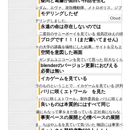
疑問と葛藤が面白い作品を生む
れに関して僕の中ではま...
ガンダム、エヴァ、攻殻機動隊、メトロポリス、ジブ
リ作品、ゴジラ、 そういう、世の中に残る名作にはど
モデリングしたぜ
こかで、反文明、現在の...
Cloud
モデリングしました。
永遠の命は存在しないのでは
今、二度目のサニーボーイを見ている 低気圧ゆえの頭
痛から今日はあまり元気ではない なので、二度目のサ
ブログです！！！(まだ書いてません)
ニーボーイを見た あ...
数々の大学の講義を犠牲にした結果。サイトを立ち上
げることができました！ ウェブサイトを作ろうと唐突
空間を意図した画面
に思い立ってからまだ、...
今、ガンダムユニコーンを見ていて思った 巨大なくら
いコロニー内にこれまた巨大な柱のような構造物があ
blenderのバージョン更新におびえる
るカットがあったが、...
必要は無い
PMEがバージョン更新で使えなくなったのは痛手だっ
イカゲームを見ている
たが、 結局、PMMというオリジナルなアドオンを作
流行のものということで、イカゲームを見ている 評判
成することで対応する...
通り、楽しく、先が気になる展開が目白押しな感じが
パリに咲くエトワール を見た
テクニカルだ やはり、...
©「パリに咲くエトワール」製作委員会 パリに咲くエ
トワールを見た 映画館で映画を見ることはほとんどな
良いものは本質的にはすべて同じ
い僕だが、この作品は...
23歳にもなって夢をまだ追っている 正社員にならな
いで夢を追う そんな自分が楽しい、 最近は弟子入り
事実ベースの展開と心情ベースの展開
のようなことをして脚...
いま、ちはやふるを見ていて気づいた 物語には事実ベ
ースでの展開と心情ベースの展開がある そういう分類