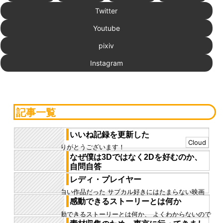
Twitter
Youtube
pixiv
Instagram
記事一覧
いいね記録を更新した
Cloud
ありがとうございます！
なぜ僕は3Dではなく2Dを好むのか、
自問自答
を今日こそ言語化してやる 長らく僕は、3Dよりも2D
レディ・プレイヤー
が好きということをいろいろなところで言ってきた た
面白い作品だった サブカル好きにはたまらない映画
だ、それを具体的に...
で、僕も楽しく見れた バーチャル世界の持つ可能性、
感動できるストーリーとは何か
未来的な雰囲気をうまく...
感動できるストーリーとは何か、 よくわからないので
とりあえず文字にして考えてみる 僕個人の趣味かもし