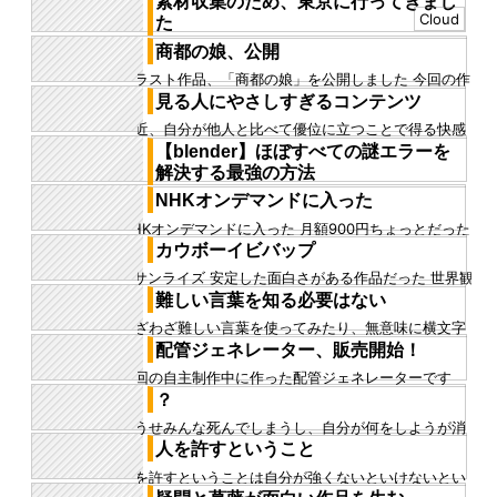
素材収集のため、東京に行ってきまし
れないが、感動するス...
Cloud
た
素材収集のため、東京に行ってきました 久しぶりの東
商都の娘、公開
京です。引きこもりが頑張り、どうにか行くことが出
イラスト作品、「商都の娘」を公開しました 今回の作
来ました 普段製作して...
品は、僕としては珍しい要素を積極的に入れてみまし
見る人にやさしすぎるコンテンツ
た １つ目が褐色の肌、...
最近、自分が他人と比べて優位に立つことで得る快感
を、原液のまま飲み干すタイプの作品が多すぎる気が
【blender】ほぼすべての謎エラーを
する 最近と書いたが、そ...
解決する最強の方法
僕の知る限りで最強の解決策、最後の手段。諦めない
NHKオンデマンドに入った
といけないレベルの問題を解決できる唯一の方法をこ
NHKオンデマンドに入った 月額900円ちょっとだった
こにメモっておく ちょう...
気がする これを高いと思うか安いと思うかは人それぞ
カウボーイビバップ
れだが、僕は破格...
©サンライズ 安定した面白さがある作品だった 世界観
の雰囲気が良く、特に、黎明期以前くらいの3DCGが
難しい言葉を知る必要はない
良い味を出していた...
わざわざ難しい言葉を使ってみたり、無意味に横文字
を使 ってみたり 、そういった人は多い気がする 難し
配管ジェネレーター、販売開始！
い言葉を使うと難しい...
前回の自主制作中に作った配管ジェネレーターです
が、 いろいろ使いやすくし、ジェネレーターアセット
？
として、superhiv...
どうせみんな死んでしまうし、自分が何をしようが消
えてしまうのであれば、なぜみんな生きる？ 何かをす
人を許すということ
るために生まれてきたと...
人を許すということは自分が強くないといけないとい
う言葉を聞いた 確かに、なんとなくそう思ったが、そ