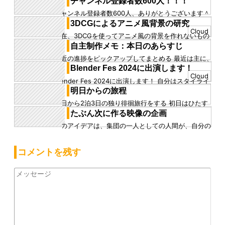
チャンネル登録者数600人！！！
は特筆すべきことでも...
チャンネル登録者数600人、ありがとうございます＾
＾ 記事を書くのが遅れた故にすでに少し増えています
3DCGによるアニメ風背景の研究
が……、 ありがとう...
Cloud
現在、3DCGを使ってアニメ風の背景を作れないもの
か、研究している 今やっている脚本への取り組みと合
自主制作メモ：本日のあらすじ
わせ、絵的な表現の手...
最近の進捗をピックアップしてまとめる 最近は主に、
メインタワー前のシーンを進めています 今はカメラを
Blender Fes 2024に出演します！
置きながら、カメラア...
Cloud
Blender Fes 2024に出演します！ 自分はスタイライ
ズドシェーディング関連と、ジオメトリノード関連、
明日からの旅程
２つのセ...
明日から2泊3日の独り徘徊旅行をする 初日はひたす
ら東海道線から山陽本線を通り、姫路まで行くのみ、
たぶん次に作る映像の企画
18きっぷを東京駅周...
このアイデアは、集団の一人としての人間が、自分の
生きる意味について問い直せる作品にしたい。という
気持ちから生まれた ここ...
コメントを残す